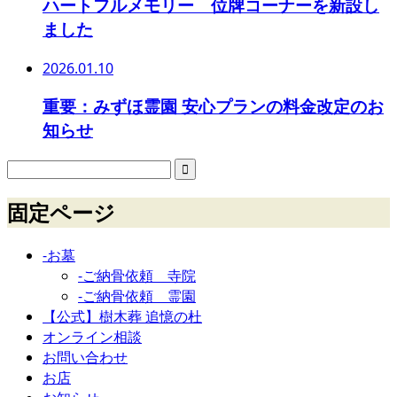
ハートフルメモリー 位牌コーナーを新設し
ました
2026.01.10
重要：みずほ霊園 安心プランの料金改定のお
知らせ
固定ページ
-お墓
-ご納骨依頼 寺院
-ご納骨依頼 霊園
【公式】樹木葬 追憶の杜
オンライン相談
お問い合わせ
お店