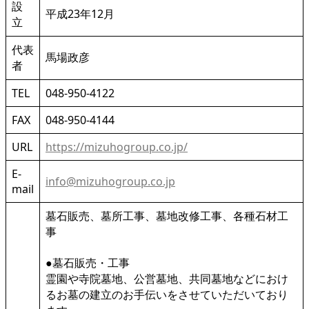
設
平成23年12月
立
代表
馬場政彦
者
TEL
048-950-4122
FAX
048-950-4144
URL
https://mizuhogroup.co.jp/
E-
info@mizuhogroup.co.jp
mail
墓石販売、墓所工事、墓地改修工事、各種石材工
事
●墓石販売・工事
霊園や寺院墓地、公営墓地、共同墓地などにおけ
るお墓の建立のお手伝いをさせていただいており