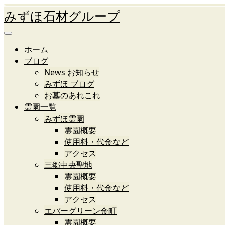
みずほ石材グループ
ホーム
ブログ
News お知らせ
みずほ ブログ
お墓のあれこれ
霊園一覧
みずほ霊園
霊園概要
使用料・代金など
アクセス
三郷中央聖地
霊園概要
使用料・代金など
アクセス
エバーグリーン金町
霊園概要