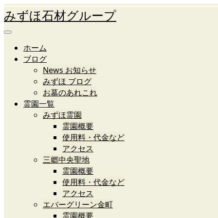
みずほ石材グループ
ホーム
ブログ
News お知らせ
みずほ ブログ
お墓のあれこれ
霊園一覧
みずほ霊園
霊園概要
使用料・代金など
アクセス
三郷中央聖地
霊園概要
使用料・代金など
アクセス
エバーグリーン金町
霊園概要