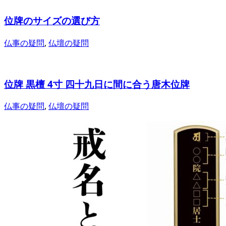
位牌のサイズの選び方
仏事の疑問
,
仏壇の疑問
位牌 黒檀 4寸 四十九日に間に合う唐木位牌
仏事の疑問
,
仏壇の疑問