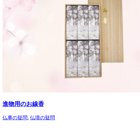
進物用のお線香
仏事の疑問
,
仏壇の疑問