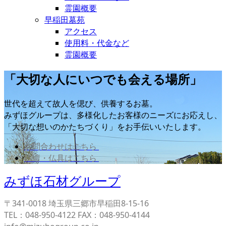
霊園概要
早稲田墓苑
アクセス
使用料・代金など
霊園概要
「大切な人にいつでも会える場所」
世代を超えて故人を偲び、供養するお墓。
みずほグループは、多様化したお客様のニーズにお応えし、
「大切な想いのかたちづくり」をお手伝いいたします。
お問合わせはこちら
仏壇・仏具はこちら
みずほ石材グループ
〒341-0018 埼玉県三郷市早稲田8-15-16
TEL：048-950-4122 FAX：048-950-4144