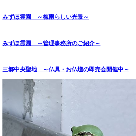
みずほ霊園 ～梅雨らしい光景～
みずほ霊園 ～管理事務所のご紹介～
三郷中央聖地 ～仏具・お仏壇の即売会開催中～