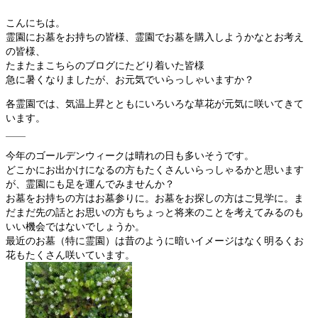
こんにちは。
霊園にお墓をお持ちの皆様、霊園でお墓を購入しようかなとお考え
の皆様、
たまたまこちらのブログにたどり着いた皆様
急に暑くなりましたが、お元気でいらっしゃいますか？
各霊園では、気温上昇とともにいろいろな草花が元気に咲いてきて
います。
今年のゴールデンウィークは晴れの日も多いそうです。
どこかにお出かけになるの方もたくさんいらっしゃるかと思います
が、霊園にも足を運んでみませんか？
お墓をお持ちの方はお墓参りに。お墓をお探しの方はご見学に。ま
だまだ先の話とお思いの方もちょっと将来のことを考えてみるのも
いい機会ではないでしょうか。
最近のお墓（特に霊園）は昔のように暗いイメージはなく明るくお
花もたくさん咲いています。