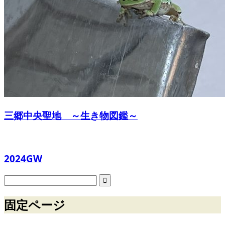
三郷中央聖地 ～生き物図鑑～
2024GW
固定ページ