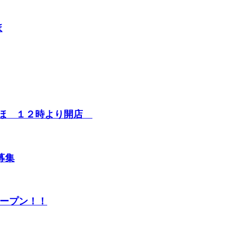
ほ
ずほ １２時より開店
募集
ープン！！