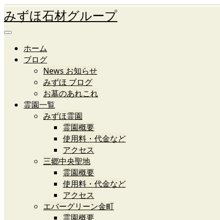
みずほ石材グループ
ホーム
ブログ
News お知らせ
みずほ ブログ
お墓のあれこれ
霊園一覧
みずほ霊園
霊園概要
使用料・代金など
アクセス
三郷中央聖地
霊園概要
使用料・代金など
アクセス
エバーグリーン金町
霊園概要