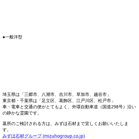
●一般洋型
埼玉県は「三郷市、八潮市、吉川市、草加市、越谷市」
東京都・千葉県は「足立区、葛飾区、江戸川区、松戸市」
車・電車と交通の便がとてもよく、外環自動車道（国道298号）沿い
の静かな霊園です。
墓所のご検討される方は、みずほ石材まで宜しくお願いいたしま
す。
みずほ石材グループ (mizuhogroup.co.jp)