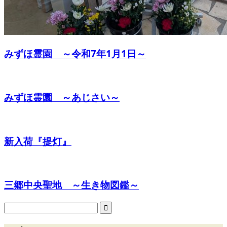
みずほ霊園 ～令和7年1月1日～
みずほ霊園 ～あじさい～
新入荷『提灯』
三郷中央聖地 ～生き物図鑑～