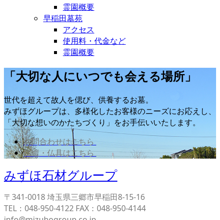
霊園概要
早稲田墓苑
アクセス
使用料・代金など
霊園概要
「大切な人にいつでも会える場所」
世代を超えて故人を偲び、供養するお墓。
みずほグループは、多様化したお客様のニーズにお応えし、
「大切な想いのかたちづくり」をお手伝いいたします。
お問合わせはこちら
仏壇・仏具はこちら
みずほ石材グループ
〒341-0018 埼玉県三郷市早稲田8-15-16
TEL：048-950-4122 FAX：048-950-4144
info@mizuhogroup.co.jp