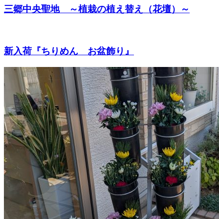
三郷中央聖地 ～植栽の植え替え（花壇）～
新入荷『ちりめん お盆飾り』