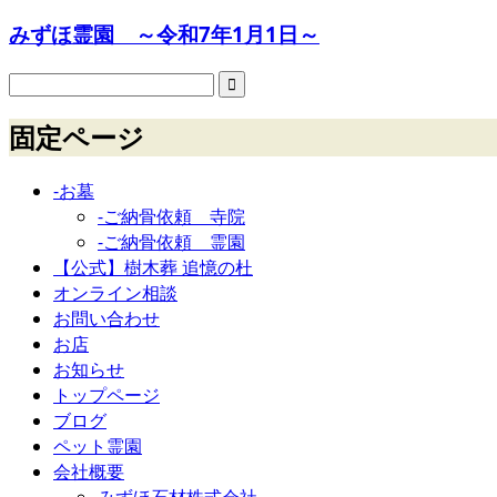
みずほ霊園 ～令和7年1月1日～
固定ページ
-お墓
-ご納骨依頼 寺院
-ご納骨依頼 霊園
【公式】樹木葬 追憶の杜
オンライン相談
お問い合わせ
お店
お知らせ
トップページ
ブログ
ペット霊園
会社概要