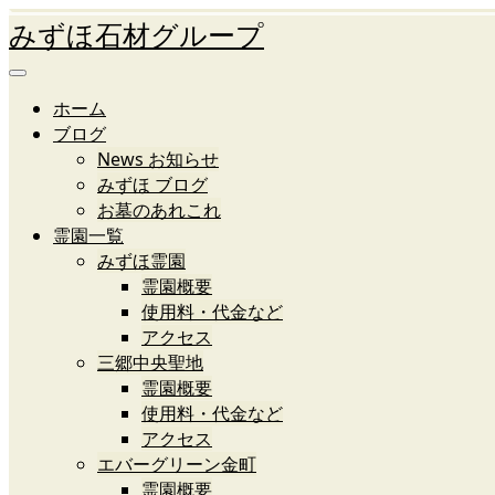
みずほ石材グループ
ホーム
ブログ
News お知らせ
みずほ ブログ
お墓のあれこれ
霊園一覧
みずほ霊園
霊園概要
使用料・代金など
アクセス
三郷中央聖地
霊園概要
使用料・代金など
アクセス
エバーグリーン金町
霊園概要