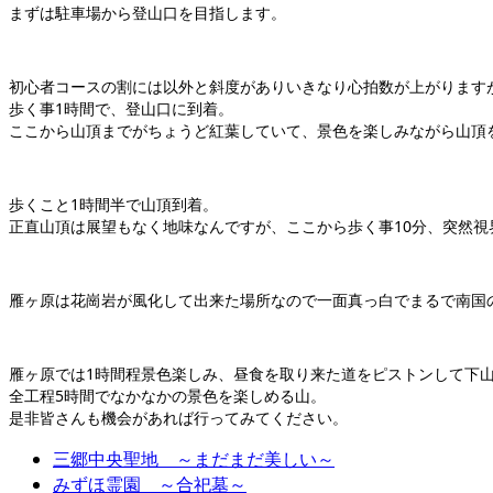
まずは駐車場から登山口を目指します。
初心者コースの割には以外と斜度がありいきなり心拍数が上がります
歩く事1時間で、登山口に到着。
ここから山頂までがちょうど紅葉していて、景色を楽しみながら山頂
歩くこと1時間半で山頂到着。
正直山頂は展望もなく地味なんですが、ここから歩く事10分、突然
雁ヶ原は花崗岩が風化して出来た場所なので一面真っ白でまるで南国
雁ヶ原では1時間程景色楽しみ、昼食を取り来た道をピストンして下
全工程5時間でなかなかの景色を楽しめる山。
是非皆さんも機会があれば行ってみてください。
三郷中央聖地 ～まだまだ美しい～
みずほ霊園 ～合祀墓～