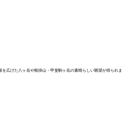
裾を広げた八ヶ岳や鞍掛山・甲斐駒ヶ岳の素晴らしい眺望が得られま