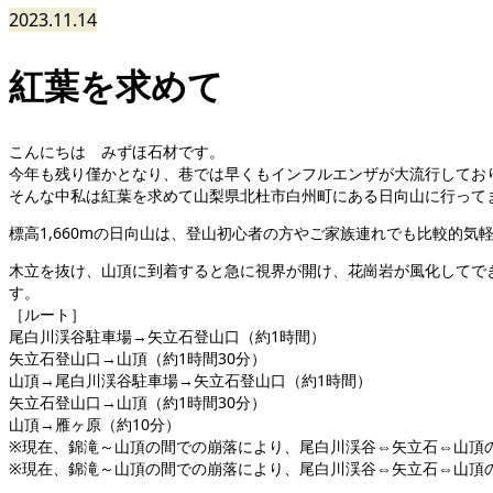
2023.11.14
紅葉を求めて
こんにちは みずほ石材です。
今年も残り僅かとなり、巷では早くもインフルエンザが大流行してお
そんな中私は紅葉を求めて山梨県北杜市白州町にある日向山に行って
標高1,660mの日向山は、登山初心者の方やご家族連れでも比較的気
木立を抜け、山頂に到着すると急に視界が開け、花崗岩が風化してで
す。
［ルート］
尾白川渓谷駐車場→矢立石登山口（約1時間）
矢立石登山口→山頂（約1時間30分）
山頂→尾白川渓谷駐車場→矢立石登山口（約1時間）
矢立石登山口→山頂（約1時間30分）
山頂→雁ヶ原（約10分）
※現在、錦滝～山頂の間での崩落により、尾白川渓谷⇔矢立石⇔山頂の
※現在、錦滝～山頂の間での崩落により、尾白川渓谷⇔矢立石⇔山頂