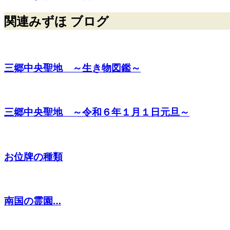
関連みずほ ブログ
三郷中央聖地 ～生き物図鑑～
三郷中央聖地 ～令和６年１月１日元旦～
お位牌の種類
南国の霊園…