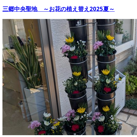
三郷中央聖地 ～お花の植え替え2025夏～