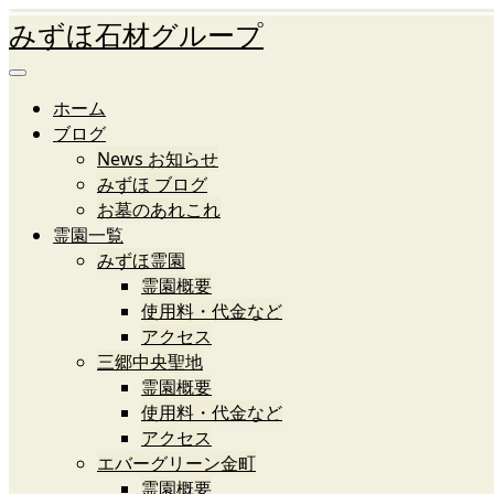
みずほ石材グループ
ホーム
ブログ
News お知らせ
みずほ ブログ
お墓のあれこれ
霊園一覧
みずほ霊園
霊園概要
使用料・代金など
アクセス
三郷中央聖地
霊園概要
使用料・代金など
アクセス
エバーグリーン金町
霊園概要