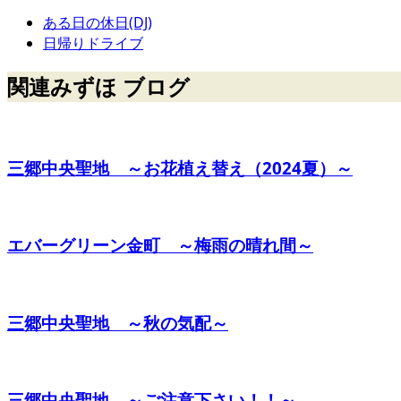
ある日の休日(DJ)
日帰りドライブ
関連みずほ ブログ
三郷中央聖地 ～お花植え替え（2024夏）～
エバーグリーン金町 ～梅雨の晴れ間～
三郷中央聖地 ～秋の気配～
三郷中央聖地 ～ご注意下さい！！～